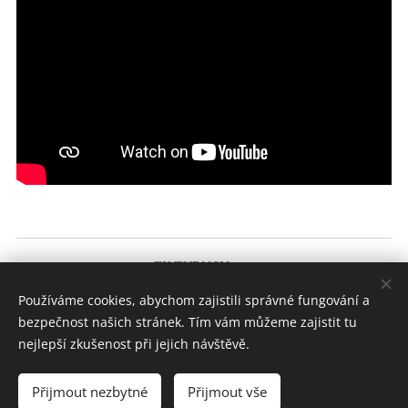
FK TURNOV, z.s.
Koškova 2277, 511 01 Turnov
Používáme cookies, abychom zajistili správné fungování a
bezpečnost našich stránek. Tím vám můžeme zajistit tu
Copyright ©FK
nejlepší zkušenost při jejich návštěvě.
Turnov, z.s. Všechna práva
vyhrazena.
Přijmout nezbytné
Přijmout vše
Cookies