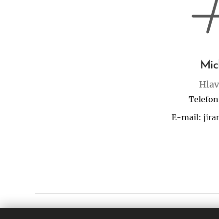
Mic
Hlav
Telefon
E-mail:
jir
FK TURNOV, z.s.