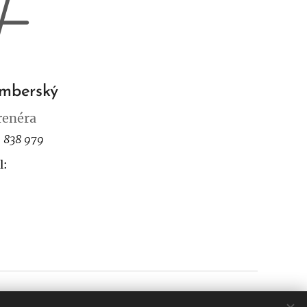
umberský
trenéra
 838 979
l:
 ©FK Turnov, z.s.