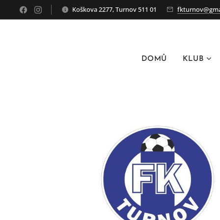
Koškova 2277, Turnov 511 01
fkturnov@gma
DOMŮ
KLUB