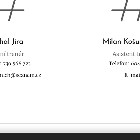
hal Jíra
Milan Koš
ní trenér
Asistent 
:
739 568 723
Telefon:
604
amich@seznam.cz
E-mai
Copyright