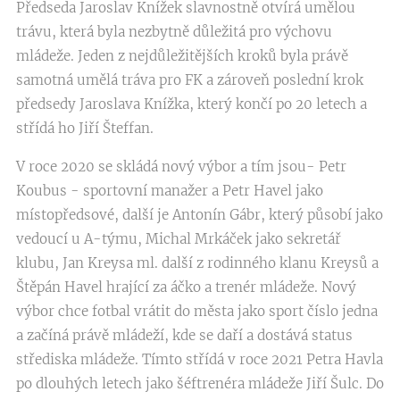
Předseda Jaroslav Knížek slavnostně otvírá umělou
trávu, která byla nezbytně důležitá pro výchovu
mládeže. Jeden z nejdůležitějších kroků byla právě
samotná umělá tráva pro FK a zároveň poslední krok
předsedy Jaroslava Knížka, který končí po 20 letech a
střídá ho Jiří Šteffan.
V roce 2020 se skládá nový výbor a tím jsou- Petr
Koubus - sportovní manažer a Petr Havel jako
místopředsové, další je Antonín Gábr, který působí jako
vedoucí u A-týmu, Michal Mrkáček jako sekretář
klubu, Jan Kreysa ml. další z rodinného klanu Kreysů a
Štěpán Havel hrající za áčko a trenér mládeže. Nový
výbor chce fotbal vrátit do města jako sport číslo jedna
a začíná právě mládeží, kde se daří a dostává status
střediska mládeže. Tímto střídá v roce 2021 Petra Havla
po dlouhých letech jako šéftrenéra mládeže Jiří Šulc. Do