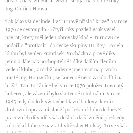
došlo k další změně a "žezla" se ujal na dlouhé roky
Ing. Oldřich Housa.
Tak jako všude jinde, i v Turnově přišla "krize" a v roce
1976 se sestoupilo. O čtyři roky později však vyšel
návrat, který měl jeden obrovský klad - Turnovu se
podařilo "protlačit" do české skupiny III. ligy. Do čela
klubu byl zvolen František Procházka a právě díky
jemu a dále pak pochopitelně i díky dalším členům
vedení klubu, z nichž budeme jmenovat na prvním
místě Ing. Houžvičku, se konečně něco začalo dít i na
hřišti. Tam totiž sice byl v roce 1970 položen travnatý
koberec, ale zázemí bylo skutečně minimální. V roce
1985 tedy došlo k výstavbě hlavní budovy, která s
drobnými úpravami slouží potřebám klubu dodnes Z
pracovních důvodů však došlo k další změně předsedy
a do čela klubu se navrátil Vítězslav Hudský. To se však