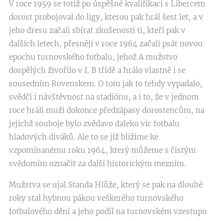
V roce 1959 se totiž po úspěšné kvalifikaci s Libercem
dorost probojoval do ligy, kterou pak hrál šest let, a v
jeho dresu začali sbírat zkušenosti ti, kteří pak v
dalších letech, přesněji v roce 1964 začali psát novou
epochu turnovského fotbalu, jehož A mužstvo
dospělých živořilo v I. B třídě a hrálo vlastně i se
sousedním Rovenskem. O tom jak to tehdy vypadalo,
svědčí i návštěvnost na stadiónu, a i to, že v jednom
roce hráli muži dokonce předzápasy dorostencům, na
jejichž souboje bylo zvědavo daleko víc fotbalu
hladových diváků. Ale to se již blížíme ke
vzpomínanému roku 1964, který můžeme s čistým
svědomím označit za další historickým mezním.
Mužstva se ujal Standa Hlůže, který se pak na dlouhé
roky stal hybnou pákou veškerého turnovského
fotbalového dění a jeho podíl na turnovském vzestupu