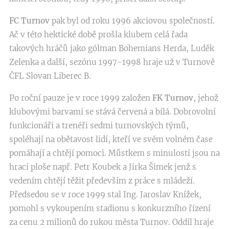
FC Turnov
pak byl od roku 1996 akciovou společností.
Ač v této hektické době prošla klubem celá řada
takových hráčů jako gólman Bohemians Herda, Luděk
Zelenka a další, sezónu 1997-1998 hraje už v Turnově
ČFL Slovan Liberec B.
Po roční pauze je v roce 1999 založen
FK Turnov
, jehož
klubovými barvami se stává červená a bílá. Dobrovolní
funkcionáři a trenéři sedmi turnovských týmů,
spoléhají na obětavost lidí, kteří ve svém volném čase
pomáhají a chtějí pomoci. Můstkem s minulostí jsou na
hrací ploše např. Petr Koubek a Jirka Šimek jenž s
vedením chtějí těžit především z práce s mládeží.
Předsedou se v roce 1999 stal Ing. Jaroslav Knížek,
pomohl s vykoupením stadionu s konkurzního řízení
za cenu 2 milionů do rukou města Turnov. Oddíl hraje