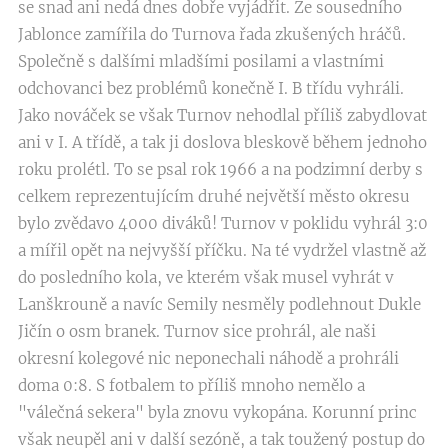
se snad ani nedá dnes dobře vyjádřit. Ze sousedního
Jablonce zamířila do Turnova řada zkušených hráčů.
Společně s dalšími mladšími posilami a vlastními
odchovanci bez problémů konečně I. B třídu vyhráli.
Jako nováček se však Turnov nehodlal příliš zabydlovat
ani v I. A třídě, a tak ji doslova bleskově během jednoho
roku prolétl. To se psal rok 1966 a na podzimní derby s
celkem reprezentujícím druhé největší město okresu
bylo zvědavo 4000 diváků! Turnov v poklidu vyhrál 3:0
a mířil opět na nejvyšší příčku. Na té vydržel vlastně až
do posledního kola, ve kterém však musel vyhrát v
Lanškrouně a navíc Semily nesměly podlehnout Dukle
Jičín o osm branek. Turnov sice prohrál, ale naši
okresní kolegové nic neponechali náhodě a prohráli
doma 0:8. S fotbalem to příliš mnoho nemělo a
"válečná sekera" byla znovu vykopána. Korunní princ
však neupěl ani v další sezóně, a tak toužený postup do