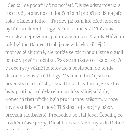
"Česka" se podařil až na potřetí. Divize odstartovala v
roce 1969 a slavnostní loučení s ní proběhlo již na jaře
roku následujícího - Turnov již osm kol před koncem
byl účastníkem III. ligy! V čele klubu stál Vítězslav
Hudský, nejbližším spolupracovníkem Standy Hlůžeho
pak byl Jan Dámec. Hráli jsme v daleko silnější
moravské skupině, ale potíže se záchranou jsme okusili
pouze v prvém ročníku. Pak se mužstvo otrkalo tak, že
v roce 1973 vážně koketovalo s postupem do tehdy
dokonce celostátní II. ligy. V samém finiši jsme o
prvenství opět přišli, a snad také díky tomu, že ve hře
byly proti nám daleko ekonomicky silnější kluby.
Konečná třetí příčka byla pro Turnov štěstím. V roce
1974 vznikla v Turnově TJ Sklostroj a stejný název
převzali i fotbalisté. Předsedou se stal Josef Čepelík, po
krátkém čase jej vystřídal Jaroslav Novotný a do třetice