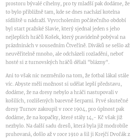
prostoru bývalé cihelny, pro ty mladší pak dodáme, že
to bylo přibližně tam, kde se dnes nachází kotelna
sídliště u nádraží. Vyvrcholením počátečního období
byl start pražské Slavie, který sjednal jeden s jeho
nejlepších hráčů Košek, který pravidelně pobýval na
prázdninách v sousedním Čtveříně. Diváků se sešlo až
neuvěřitelně mnoho, ale odcházeli rozladěni, neboť
hosté si z turnovských hráčů dělali "blázny".
Ani to však nic nezměnilo na tom, že fotbal lákal stále
víc. Abyste měli možnost si udělat lepší představu,
dodáme, že na dresy nebylo a hráči nastupovali v
košilích, rozlišených barevně šerpami. Prvé skutečné
dresy Turnov zakoupil v roce 1904, pro úplnost pak
dodáme, že na kopačky, které stály 14,- Kč však již
nezbylo. Na další sadu dresů, která byla již modrobíle
pruhovaná, došlo až v roce 1910 a šil ji Krejčí Dvořák z