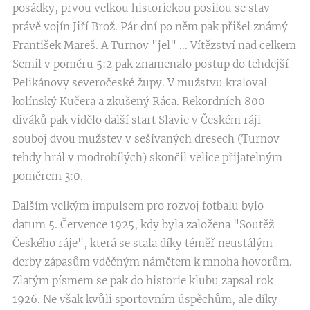
posádky, prvou velkou historickou posilou se stav
právě vojín Jiří Brož. Pár dní po něm pak přišel známý
František Mareš. A Turnov "jel" ... Vítězství nad celkem
Semil v poměru 5:2 pak znamenalo postup do tehdejší
Pelikánovy severočeské župy. V mužstvu kraloval
kolínský Kučera a zkušený Ráca. Rekordních 800
diváků pak vidělo další start Slavie v Českém ráji -
souboj dvou mužstev v sešívaných dresech (Turnov
tehdy hrál v modrobílých) skončil velice přijatelným
poměrem 3:0.
Dalším velkým impulsem pro rozvoj fotbalu bylo
datum 5. Července 1925, kdy byla založena "Soutěž
Českého ráje", která se stala díky téměř neustálým
derby zápasům vděčným námětem k mnoha hovorům.
Zlatým písmem se pak do historie klubu zapsal rok
1926. Ne však kvůli sportovním úspěchům, ale díky