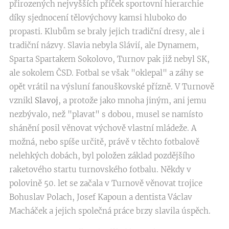
přirozených nejvyšších příček sportovní hierarchie
díky sjednocení tělovýchovy kamsi hluboko do
propasti. Klubům se braly jejich tradiční dresy, ale i
tradiční názvy. Slavia nebyla Slávií, ale Dynamem,
Sparta Spartakem Sokolovo, Turnov pak již nebyl SK,
ale sokolem ČSD. Fotbal se však "oklepal" a záhy se
opět vrátil na výsluní fanouškovské přízně. V Turnově
vznikl
Slavoj
, a protože jako mnoha jiným, ani jemu
nezbývalo, než "plavat" s dobou, musel se namísto
shánění posil věnovat výchově vlastní mládeže. A
možná, nebo spíše určitě, právě v těchto fotbalově
nelehkých dobách, byl položen základ pozdějšího
raketového startu turnovského fotbalu. Někdy v
polovině 50. let se začala v Turnově věnovat trojice
Bohuslav Polach, Josef Kapoun a dentista Václav
Macháček a jejich společná práce brzy slavila úspěch.