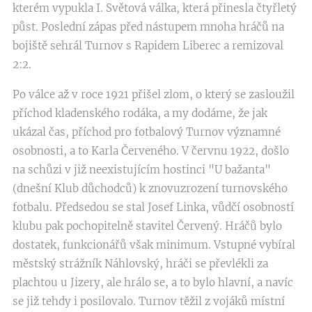
kterém vypukla I. Světová válka, která přinesla čtyřletý
půst. Poslední zápas před nástupem mnoha hráčů na
bojiště sehrál Turnov s Rapidem Liberec a remizoval
2:2.
Po válce až v roce 1921 přišel zlom, o který se zasloužil
příchod kladenského rodáka, a my dodáme, že jak
ukázal čas, příchod pro fotbalový Turnov významné
osobnosti, a to Karla Červeného. V červnu 1922, došlo
na schůzi v již neexistujícím hostinci "U bažanta"
(dnešní Klub důchodců) k znovuzrození turnovského
fotbalu. Předsedou se stal Josef Linka, vůdčí osobností
klubu pak pochopitelně stavitel Červený. Hráčů bylo
dostatek, funkcionářů však minimum. Vstupné vybíral
městský strážník Náhlovský, hráči se převlékli za
plachtou u Jizery, ale hrálo se, a to bylo hlavní, a navíc
se již tehdy i posilovalo. Turnov těžil z vojáků místní