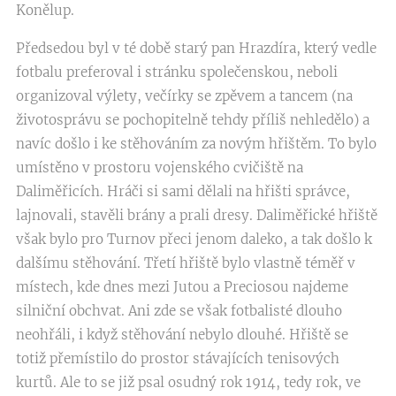
Konělup.
Předsedou byl v té době starý pan Hrazdíra, který vedle
fotbalu preferoval i stránku společenskou, neboli
organizoval výlety, večírky se zpěvem a tancem (na
životosprávu se pochopitelně tehdy příliš nehledělo) a
navíc došlo i ke stěhováním za novým hřištěm. To bylo
umístěno v prostoru vojenského cvičiště na
Daliměřicích. Hráči si sami dělali na hřišti správce,
lajnovali, stavěli brány a prali dresy. Daliměřické hřiště
však bylo pro Turnov přeci jenom daleko, a tak došlo k
dalšímu stěhování. Třetí hřiště bylo vlastně téměř v
místech, kde dnes mezi Jutou a Preciosou najdeme
silniční obchvat. Ani zde se však fotbalisté dlouho
neohřáli, i když stěhování nebylo dlouhé. Hřiště se
totiž přemístilo do prostor stávajících tenisových
kurtů. Ale to se již psal osudný rok 1914, tedy rok, ve