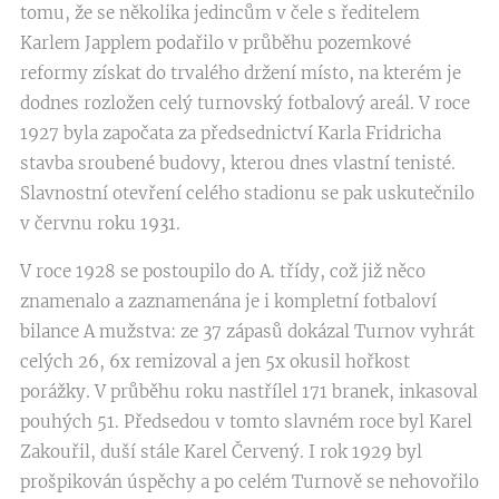
tomu, že se několika jedincům v čele s ředitelem
Karlem Japplem podařilo v průběhu pozemkové
reformy získat do trvalého držení místo, na kterém je
dodnes rozložen celý turnovský fotbalový areál. V roce
1927 byla započata za předsednictví Karla Fridricha
stavba sroubené budovy, kterou dnes vlastní tenisté.
Slavnostní otevření celého stadionu se pak uskutečnilo
v červnu roku 1931.
V roce 1928 se postoupilo do A. třídy, což již něco
znamenalo a zaznamenána je i kompletní fotbaloví
bilance A mužstva: ze 37 zápasů dokázal Turnov vyhrát
celých 26, 6x remizoval a jen 5x okusil hořkost
porážky. V průběhu roku nastřílel 171 branek, inkasoval
pouhých 51. Předsedou v tomto slavném roce byl Karel
Zakouřil, duší stále Karel Červený. I rok 1929 byl
prošpikován úspěchy a po celém Turnově se nehovořilo