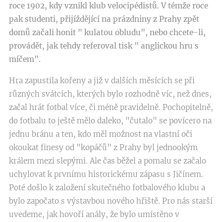
roce 1902, kdy vznikl klub velocipédistů. V témže roce
pak studenti, přijíždějící na prázdniny z Prahy zpět
domů začali honit " kulatou obludu", nebo chcete-li,
provádět, jak tehdy referoval tisk " anglickou hru s
míčem".
Hra zapustila kořeny a již v dalších měsících se při
různých svátcích, kterých bylo rozhodně víc, než dnes,
začal hrát fotbal více, či méně pravidelně. Pochopitelně,
do fotbalu to ještě mělo daleko, "čutalo" se povícero na
jednu bránu a ten, kdo měl možnost na vlastní oči
okoukat finesy od "kopáčů" z Prahy byl jednookým
králem mezi slepými. Ale čas běžel a pomalu se začalo
uchylovat k prvnímu historickému zápasu s Jičínem.
Poté došlo k založení skutečného fotbalového klubu a
bylo započato s výstavbou nového hřiště. Pro nás starší
uvedeme, jak hovoří anály, že bylo umístěno v