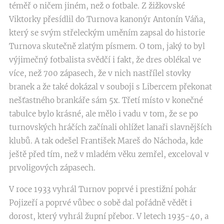
téměř o ničem jiném, než o fotbale. Z žižkovské
Viktorky přesídlil do Turnova kanonýr Antonín Váňa,
který se svým střeleckým uměním zapsal do historie
Turnova skutečně zlatým písmem. O tom, jaký to byl
výjimečný fotbalista svědčí i fakt, že dres oblékal ve
více, než 700 zápasech, že v nich nastřílel stovky
branek a že také dokázal v souboji s Libercem překonat
nešťastného brankáře sám 5x. Třetí místo v konečné
tabulce bylo krásné, ale mělo i vadu v tom, že se po
turnovských hráčích začínali ohlížet lanaři slavnějších
klubů. A tak odešel František Mareš do Náchoda, kde
ještě před tím, než v mladém věku zemřel, exceloval v
prvoligových zápasech.
V roce 1933 vyhrál Turnov poprvé i prestižní pohár
Pojizeří a poprvé vůbec o sobě dal pořádně vědět i
dorost, který vyhrál župní přebor. V letech 1935-40, a