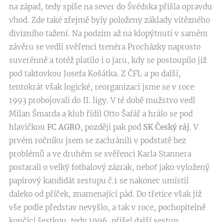
na západ, tedy spíše na sever do Švédska přišla opravdu
vhod. Zde také zřejmě byly položeny základy vítězného
divizního tažení. Na podzim až na klopýtnutí v samém
závěru se vedli svěřenci trenéra Procházky naprosto
suverénně a totéž platilo i o jaru, kdy se postoupilo již
pod taktovkou Josefa Košátka. Z ČFL a po další,
tentokrát však logické, reorganizaci jsme se v roce
1993 probojovali do II. ligy. V té době mužstvo vedl
Milan Šmarda a klub řídil Otto Šafář a hrálo se pod
hlavičkou
FC AGRO
, později pak pod
SK Český ráj
. V
prvém ročníku jsem se zachránili v podstatě bez
problémů a ve druhém se svěřenci Karla Stannera
postarali o velký fotbalový zázrak, neboť jako vyložený
papírový kandidát sestupu č.1 se nakonec umístil
daleko od příček, znamenající pád. Do třetice však již
vše podle představ nevyšlo, a tak v roce, pochopitelně
končící šestkou, tedy 1996, přišel další sestup.