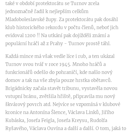
také v období protektorátu se Turnov zcela
jednoznačně řadil k nejlepším celkům
Mladoboleslavské župy. Za protektorátu pak dosáhl
klub historického rekordu v počtu členů, neboť jich
evidoval 1200 !! Na utkání pak dojížděli známí a
populární hráči až z Prahy - Turnov prostě táhl.
Každá mince má však vedle líce i rub, a ten ukázal
Turnov svou tvář v roce 1945. Mnoho hráčů a
funkcionářů odešlo do pohraničí, kde našlo nový
domov a tak na vše zbyla pouze hrstka obětavců.
Brigádnicky začala stavět tribunu, vystavěla novou
vstupní bránu, zvětšila hřiště, připravila mu nový
škvárový povrch atd. Nejvíce se vzpomíná v klubové
kronice na Antonína Šlence, Václava Linků, Jiřího
Kubáska, Josefa Feigla, Josefa Kreysu, Rudolfa
Ryšavého, Václava Ouvína a další a další. O tom, jaká to