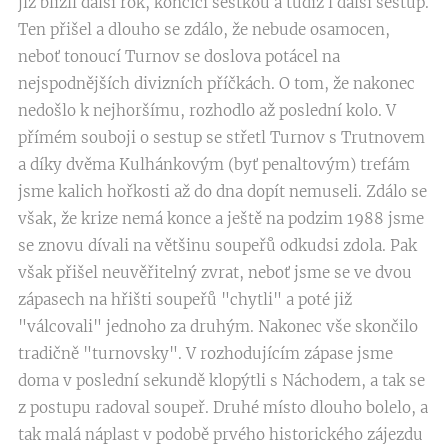
již blížil další rok, končící šestkou a tudíž i další sestup.
Ten přišel a dlouho se zdálo, že nebude osamocen,
neboť tonoucí Turnov se doslova potácel na
nejspodnějších divizních příčkách. O tom, že nakonec
nedošlo k nejhoršímu, rozhodlo až poslední kolo. V
přímém souboji o sestup se střetl Turnov s Trutnovem
a díky dvěma Kulhánkovým (byť penaltovým) trefám
jsme kalich hořkosti až do dna dopít nemuseli. Zdálo se
však, že krize nemá konce a ještě na podzim 1988 jsme
se znovu dívali na většinu soupeřů odkudsi zdola. Pak
však přišel neuvěřitelný zvrat, neboť jsme se ve dvou
zápasech na hřišti soupeřů "chytli" a poté již
"válcovali" jednoho za druhým. Nakonec vše skončilo
tradičně "turnovsky". V rozhodujícím zápase jsme
doma v poslední sekundě klopýtli s Náchodem, a tak se
z postupu radoval soupeř. Druhé místo dlouho bolelo, a
tak malá náplast v podobě prvého historického zájezdu