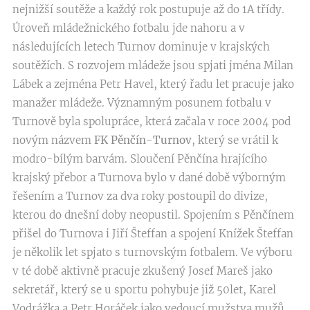
nejnižší soutěže a každý rok postupuje až do 1A třídy.
Úroveň mládežnického fotbalu jde nahoru a v
následujících letech Turnov dominuje v krajských
soutěžích. S rozvojem mládeže jsou spjati jména Milan
Lábek a zejména Petr Havel, který řadu let pracuje jako
manažer mládeže. Významným posunem fotbalu v
Turnově byla spolupráce, která začala v roce 2004 pod
novým názvem
FK Pěnčín-Turnov
, který se vrátil k
modro-bílým barvám. Sloučení Pěnčína hrajícího
krajský přebor a Turnova bylo v dané době výborným
řešením a Turnov za dva roky postoupil do divize,
kterou do dnešní doby neopustil. Spojením s Pěnčínem
přišel do Turnova i Jiří Šteffan a spojení Knížek Šteffan
je několik let spjato s turnovským fotbalem. Ve výboru
v té době aktivně pracuje zkušený Josef Mareš jako
sekretář, který se u sportu pohybuje již 50let, Karel
Vodrážka a Petr Horáček jako vedoucí mužstva mužů.