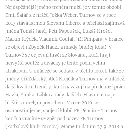
Nejúspěšnější jméno trenéra mužů je v tomto období
Emil Šafář a z hráčů Jožka Weber. Turnov se v roce
2013 stává farmou Slovanu Liberec a přichází zajímavá
jména Tomáš Janů, Petr Papoušek, Lukáš Hrošo,
Martin Frýdek, Vladimír Coufal, Jiří Pimpara, v brance
se objeví i Zbyněk Hauzr a mladý Ondřej Kolář. V
Turnově se objevují hráči ze Slovanu, kteří hrají
nejvyšší soutěž a divácky je tento počin velmi
atraktivní. U mládeže se setkáte v těchto letech také ze
jmény Jiří Žďárský, Aleš Krejčík a Turnov má v mládeži
další kvalitní trenéry, kteří navazují na předchozí práci
Havla, Šimka, Lábka a řady dalších. Hlavní téma je
hřiště s umělým povrchem. V roce 2016 se
osamostňujeme, spojení klubů FK Pěnčín - Turnov
končí a vracíme se zpět pod název FK Turnov
(Fotbalový klub Turnov). Máme tu datum 27.9. 2018 a