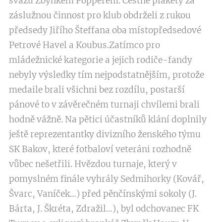
svazu Zbyňkem Popperem. Čestné plakety za
záslužnou činnost pro klub obdrželi z rukou
předsedy Jiřího Šteffana oba místopředsedové
Petrové Havel a Koubus.Zatímco pro
mládežnické kategorie a jejich rodiče-fandy
nebyly výsledky tím nejpodstatnějším, protože
medaile brali všichni bez rozdílu, postarší
pánové to v závěrečném turnaji chvílemi brali
hodně vážně. Na pětici účastníků klání doplnily
ještě reprezentantky divizního ženského týmu
SK Bakov, které fotbaloví veteráni rozhodně
vůbec nešetřili. Hvězdou turnaje, který v
pomyslném finále vyhrály Sedmihorky (Kovář,
Švarc, Vaníček…) před pěnčínskými sokoly (J.
Bárta, J. Škréta, Zdražil…), byl odchovanec FK