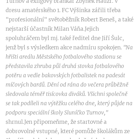
Turnov a exligový brankář Zbyněk Hauzr. V
dresu amatérského 1. FC Výšinka zářili třeba
"profesionální" světoběžník Robert Beneš, a také
nejstarší účastník Milan Váňa.Jejich
spoluhráčem byl mj. také ředitel dne Jiří Šulc,
jenž byl s výsledkem akce nadmíru spokojen.
"Na
hřišti areálu Městského fotbalového stadionu se
představila zhruba půl druhá stovka fotbalového
potěru a vedle bakovských fotbalistek na padesát
míčových bardů. Dění od rána do večera průběžně
sledovala téměř tisícovka diváků. Všichni společně
se tak podíleli na výtěžku celého dne, který půjde na
podporu speciální školy Sluníčko Turnov,"
shrnul.Jen připomeňme, že startovné a
dobrovolné vstupné, které pomůže školákům ze