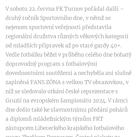
V sobotu 22. června FK Turnov pořádal další –
druhý ročník Sportovního dne, v němž se
nejenom sportovní veřejnosti představila
regionální družstva různých věkových kategorií
od mladších přípravek až po staré gardy 40+.
Vedle fotbálku běžel v průběhu celého dne bohatý
doprovodný program s fotbalovými
dovednostními soutěžemi a nechyběla ani slušně
zaplněná FANS ZÓNA s velkou TV obrazovkou, v
níž se sledovalo utkání české reprezentace s
Gruzií na evropském šampionátu 2024. V rámci
dne došlo také ke slavnostnímu předání pohárů
a diplomů mládežnickým týmům FKT
zástupcem Libereckého krajského fotbalového