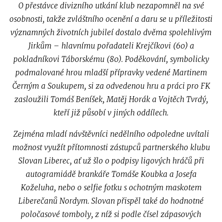
O přestávce divizního utkání klub nezapomněl na své
osobnosti, takže zvláštního ocenění a daru se u příležitosti
významných životních jubileí dostalo dvěma spolehlivým
Jirkům – hlavnímu pořadateli Krejčíkovi (60) a
pokladníkovi Táborskému (80). Poděkování, symbolicky
podmalované hrou mladší přípravky vedené Martinem
Černým a Soukupem, si za odvedenou hru a práci pro FK
zasloužili Tomáš Beníšek, Matěj Horák a Vojtěch Tvrdý,
kteří již působí v jiných oddílech.
Zejména mladí návštěvníci nedělního odpoledne uvítali
možnost využít přítomnosti zástupců partnerského klubu
Slovan Liberec, ať už šlo o podpisy ligových hráčů při
autogramiádě brankáře Tomáše Koubka a Josefa
Koželuha, nebo o selfie fotku s ochotným maskotem
Liberečanů Nordym. Slovan přispěl také do hodnotné
poločasové tomboly, z níž si podle čísel zápasových