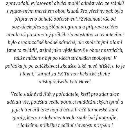
zpravodajů vylosovaní diváci mohli odnést věci ze stánků
s vystaveným merchem obou klubů. Pro všechny pak bylo
připraveno bohaté občerstvení. "Zvládnout vše od
pozvánek přes zajištění programu a přípravu celého
areálu až po samotný průběh slavnostního znovuotevření
bylo organizačně hodně náročné, ale společnými silami
jsme to zvládli, stejně jako výsledkově v obou mistrácích,
takže můžeme být po všech stránkách spokojeni. V
pořádku je po zatěžkávací zkoušce také nové hřiště, a to je
hlavní," shrnul za FK Turnov hektické chvíle
místopředseda Petr Havel.
Vedle slušné návštěvy pořadatele, kteří pro zdar akce
udělali vše, potěšila vedle pomoci mládežnických týmů a
jejich trenérů také hojná účast hráčů turnovské staré
gardy, kterou zdokumentovala společná fotografie.
Hladkému průběhu nedělní slavnosti přispělo i