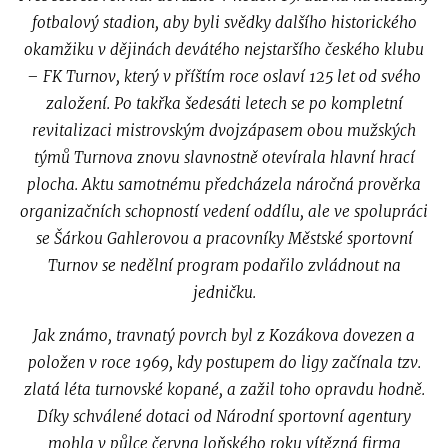
fotbalový stadion, aby byli svědky dalšího historického
okamžiku v dějinách devátého nejstaršího českého klubu
– FK Turnov, který v příštím roce oslaví 125 let od svého
založení. Po takřka šedesáti letech se po kompletní
revitalizaci mistrovským dvojzápasem obou mužských
týmů Turnova znovu slavnostně otevírala hlavní hrací
plocha. Aktu samotnému předcházela náročná prověrka
organizačních schopností vedení oddílu, ale ve spolupráci
se Šárkou Gahlerovou a pracovníky Městské sportovní
Turnov se nedělní program podařilo zvládnout na
jedničku.
Jak známo, travnatý povrch byl z Kozákova dovezen a
položen v roce 1969, kdy postupem do ligy začínala tzv.
zlatá léta turnovské kopané, a zažil toho opravdu hodně.
Díky schválené dotaci od Národní sportovní agentury
mohla v půlce června loňského roku vítězná firma