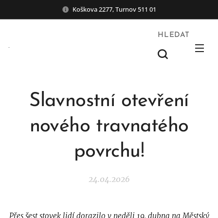
Koškova 2277, Turnov 511 01
HLEDAT
Slavnostní otevření
nového travnatého
povrchu!
24.04.2026
Přes šest stovek lidí dorazilo v neděli 19. dubna na Městský