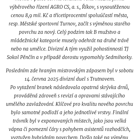
výběrového řízení AGRO CS, a. s., Říkov, s vysoutěženou
cenou 8,9 mil. Kč a třicetiprocentní spoluúčastí města,
resp. Městské sportovní Turnov, začít s výměnou starého
povrchu za nový. Celý podzim tak B mužstvo a
mládežnické kategorie musely odehrát na druhé trávě
nebo na umělce. Divizní A tým využil pohostinnosti TJ
Sokol Pěnčín a v případě dorostu vypomohly Sedmihorky.
Posledním zde hraným mistrovským zápasem byl v sobotu
14. června 2025 divizní duel s Trutnovem.
Po vytažení branek následovala opatrná skrývka drnů,
prováděná zároveň s revizí a opravami stávajícího
umělého zavlažování. Klíčové pro kvalitu nového povrchu
bylo samotné podloží a jeho jednotlivé vrstvy. Finální
trávník byl v exponovaných místech, jako jsou velká
vápna či pomezní čáry s pohybem asistentů rozhodčích,
vyztužen hybridním povrchem. Došlo také na výměnu