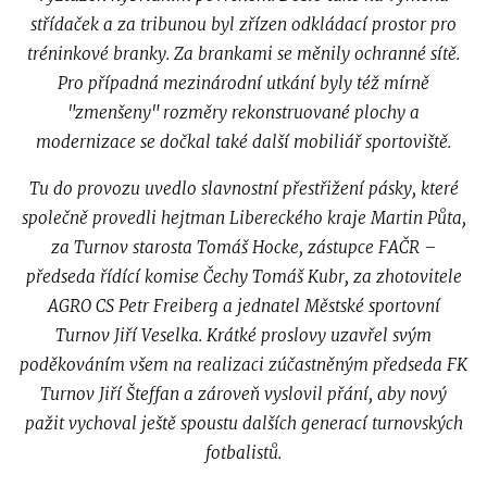
střídaček a za tribunou byl zřízen odkládací prostor pro
tréninkové branky. Za brankami se měnily ochranné sítě.
Pro případná mezinárodní utkání byly též mírně
"zmenšeny" rozměry rekonstruované plochy a
modernizace se dočkal také další mobiliář sportoviště.
Tu do provozu uvedlo slavnostní přestřižení pásky, které
společně provedli hejtman Libereckého kraje Martin Půta,
za Turnov starosta Tomáš Hocke, zástupce FAČR –
předseda řídící komise Čechy Tomáš Kubr, za zhotovitele
AGRO CS Petr Freiberg a jednatel Městské sportovní
Turnov Jiří Veselka. Krátké proslovy uzavřel svým
poděkováním všem na realizaci zúčastněným předseda FK
Turnov Jiří Šteffan a zároveň vyslovil přání, aby nový
pažit vychoval ještě spoustu dalších generací turnovských
fotbalistů.