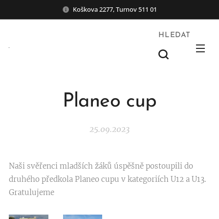
Koškova 2277, Turnov 511 01
HLEDAT
Planeo cup
25.09.2023
Naši svěřenci mladších žáků úspěšně postoupili do
druhého předkola Planeo cupu v kategoriích U12 a U13.
Gratulujeme