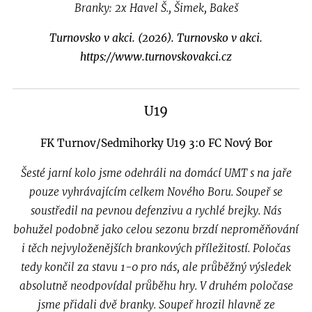
Branky: 2x Havel Š., Šimek, Bakeš
Turnovsko v akci. (2026). Turnovsko v akci.
https://www.turnovskovakci.cz
U19
FK Turnov/Sedmihorky U19 3:0 FC Nový Bor
Šesté jarní kolo jsme odehráli na domácí UMT s na jaře
pouze vyhrávajícím celkem Nového Boru. Soupeř se
soustředil na pevnou defenzivu a rychlé brejky. Nás
bohužel podobně jako celou sezonu brzdí neproměňování
i těch nejvyloženějších brankových příležitostí. Poločas
tedy končil za stavu 1-0 pro nás, ale průběžný výsledek
absolutně neodpovídal průběhu hry. V druhém poločase
jsme přidali dvě branky. Soupeř hrozil hlavně ze