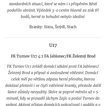
standardních situací, které se nám i s přispěním štěstí
podařilo ubránit. Výsledek 3-0 cením hlavně za zisk tří
bodů, herně to bohužel nebylo ideální.
Branky: Sixta, Šnýdl, Stach
U17
FK Turnov U17 4:1 FA Jablonec/FK Železný Brod
FK Turnov U17 zvládl domácí utkání proti FA Jablonec/
Železný Brod a připsal si zasloužené vítězství. Domácí
celek měl po většinu zápasu herní převahu, kterou
dokázal přetavit i ve čtyři vstřelené branky, přestože další
šance zůstaly nevyužity. Skóre se poprvé měnilo už v 5.
minutě, kdy se prosadil Jáchym Zajíc a poslal Turnov do
vedení. Aktivní přístup domácích pokračoval i nadále a v