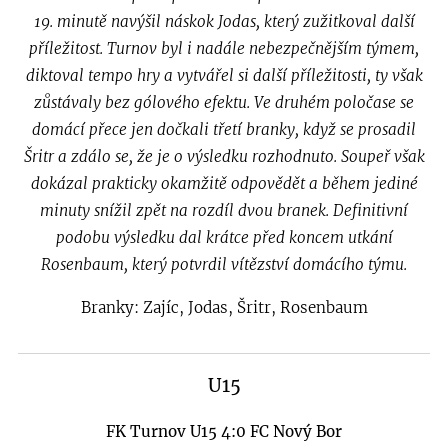
19. minutě navýšil náskok Jodas, který zužitkoval další
příležitost. Turnov byl i nadále nebezpečnějším týmem,
diktoval tempo hry a vytvářel si další příležitosti, ty však
zůstávaly bez gólového efektu. Ve druhém poločase se
domácí přece jen dočkali třetí branky, když se prosadil
Šritr a zdálo se, že je o výsledku rozhodnuto. Soupeř však
dokázal prakticky okamžitě odpovědět a během jediné
minuty snížil zpět na rozdíl dvou branek. Definitivní
podobu výsledku dal krátce před koncem utkání
Rosenbaum, který potvrdil vítězství domácího týmu.
Branky: Zajíc, Jodas, Šritr, Rosenbaum
U15
FK Turnov U15 4:0 FC Nový Bor