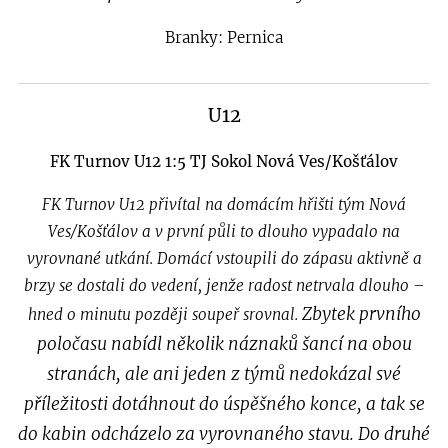
Branky: Pernica
U12
FK Turnov U12 1:5 TJ Sokol Nová Ves/Košťálov
FK Turnov U12 přivítal na domácím hřišti tým Nová
Ves/Košťálov a v první půli to dlouho vypadalo na
vyrovnané utkání. Domácí vstoupili do zápasu aktivně a
brzy se dostali do vedení, jenže radost netrvala dlouho –
Zbytek prvního
hned o minutu později soupeř srovnal.
poločasu nabídl několik náznaků šancí na obou
stranách, ale ani jeden z týmů nedokázal své
příležitosti dotáhnout do úspěšného konce, a tak se
do kabin odcházelo za vyrovnaného stavu.
Do druhé