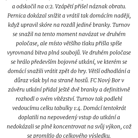
a odskočil na 0:2.
Vzápětí přišel náznak obratu.
Pernica dokázal snížit a vrátil tak domácím naději,
když upravil skóre na rozdíl jediné branky. Turnov
se snažil na tento moment navázat ve druhém
poločase, ale místo většího tlaku přišla spíše
vyrovnaná bitva plná soubojů.
Ve druhém poločase
se hrálo především bojovné utkání, ve kterém se
domácí snažili vrátit zpět do hry. Větší odhodlání a
důraz však byl na straně hostů. FC Nový Bor v
závěru utkání přidal ještě dvě branky a definitivně
rozhodl o svém vítězství.
Turnov tak podlehl
vedoucímu celku tabulky 1:4. Domácí tentokrát
doplatili na nepovedený vstup do utkání a
nedokázali se plně koncentrovat na svůj výkon, což
se promítlo do celkového výsledku.