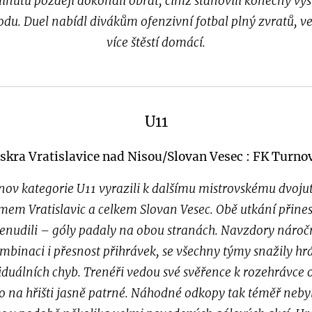
inutu později dokonali obrat, čímž stanovili konečný výsl
odu. Duel nabídl divákům ofenzivní fotbal plný zvratů, v
více štěstí domácí.
U11
iskra Vratislavice nad Nisou/Slovan Vesec : FK Turno
nov kategorie U11 vyrazili k dalšímu mistrovskému dvojut
ýmem Vratislavic a celkem Slovan Vesec. Obě utkání přine
enudili – góly padaly na obou stranách. Navzdory nároč
inaci i přesnost přihrávek, se všechny týmy snažily hrát
viduálních chyb. Trenéři vedou své svěřence k rozehrávc
o na hřišti jasně patrné. Náhodné odkopy tak téměř nebyl