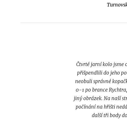
Turnovsk
Čtvrté jarní kolo jsme
přišpendlili do jeho p
neobuli správné kopačky
0-1 po brance Rychtra,
jiný obrázek. Na naší st
počínání na hřišti ned
další tři body 