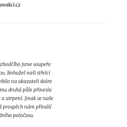
ovakci.cz
rozhodčího jsme soupeře
u. Bohužel naši střelci
ítilo na ukazateli skóre
omu druhá půle přinesla
 a utrpení. Jinak se naše
áš prospěch nám přináší
odního poločasu.