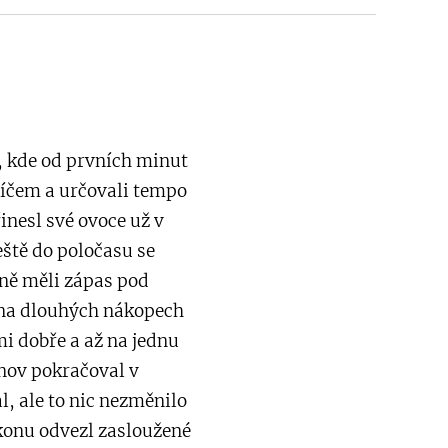
, kde od prvních minut
 míčem a určovali tempo
inesl své ovoce už v
eště do poločasu se
sně měli zápas pod
 na dlouhých nákopech
mi dobře a až na jednu
nov pokračoval v
l, ale to nic nezměnilo
konu odvezl zasloužené