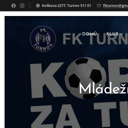
Koškova 2277, Turnov 511 01
fkturnov@gma
DOMŮ
KLUB
Mládežn