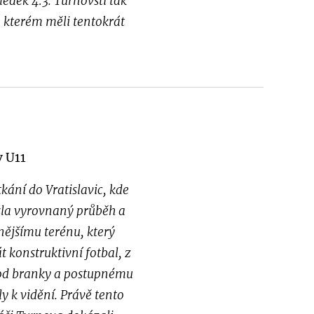
edek 4:3. Turnovští tak
e kterém měli tentokrát
v U11
kání do Vratislavic, kde
sla vyrovnaný průběh a
nějšímu terénu, který
 konstruktivní fotbal, z
e od branky a postupnému
y k vidění. Právě tento