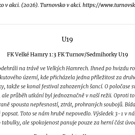
o v akci. (2026). Turnovsko v akci. https://www.turnovsk
U19
FK Velké Hamry 1:3 FK Turnov/Sedmihorky U19
 odehráli na trávě ve Velkých Hamrech. Ihned po hvizdu 
okutového území, kde přicházela jedna příležitost za druho
, takže se konal festival zahozených šancí. O poločase sv
 ale průběh utkání byl jednoznačně v naší režii. Oproti t
raně spousta nepřesností, ztrát, prohraných soubojů. Bída
á popsat. Toto se nám hrubě nepovedlo. Výsledek 3-1 v n
do tabulky, ale spokojenost panuje pouze za herní část úv