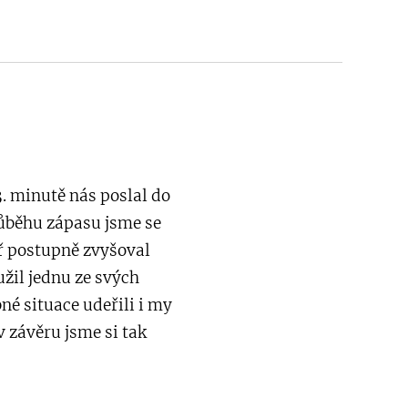
3. minutě nás poslal do
růběhu zápasu jsme se
eř postupně zvyšoval
užil jednu ze svých
né situace udeřili i my
 závěru jsme si tak