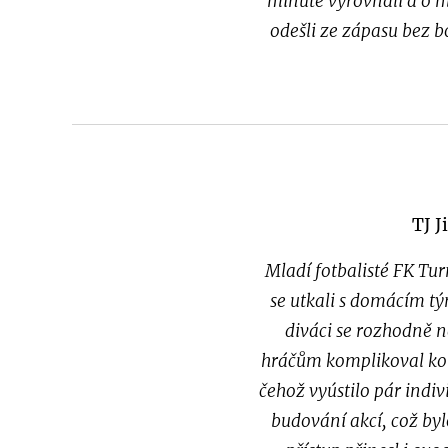
minutě vyrovnali a o m
odešli ze zápasu bez b
TJ J
Mladí fotbalisté FK Tur
se utkali s domácím t
diváci se rozhodně n
hráčům komplikoval komb
čehož vyústilo pár indi
budování akcí, což byl