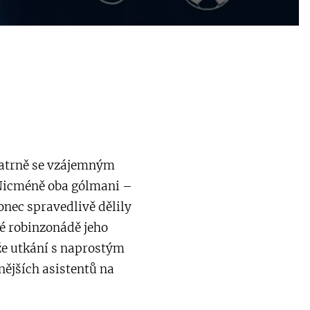
patrně se vzájemným
Nicméně oba gólmani –
onec spravedlivě dělily
vé robinzonádě jeho
že utkání s naprostým
ějších asistentů na