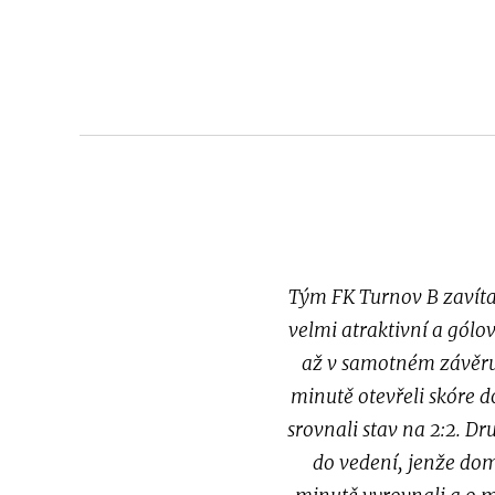
Tým FK Turnov B zavítal
velmi atraktivní a gólo
až v samotném závěru.
minutě otevřeli skóre d
srovnali stav na 2:2. D
do vedení, jenže dom