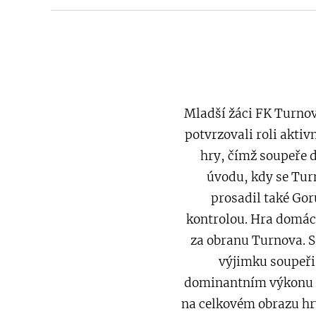
Mladší žáci FK Turnov
potvrzovali roli aktiv
hry, čímž soupeře d
úvodu, kdy se Turn
prosadil také Gor
kontrolou. Hra domác
za obranu Turnova. S 
výjimku soupeři
dominantním výkonu a d
na celkovém obrazu hr