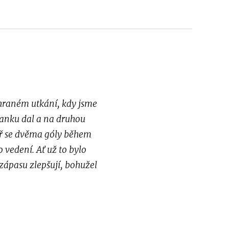
zehraném utkání, kdy jsme
ranku dal a na druhou
eř se dvěma góly během
 vedení. Ať už to bylo
ápasu zlepšují, bohužel