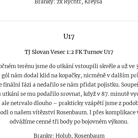
Branky:
2x
Rychtr, Kreysa
U17
TJ Slovan Vesec 1:2 FK Turnov U17
ročném terénu jsme do utkání vstoupili skvěle a už ve 
 gól nám dodal klid na kopačky, nicméně v dalším p
e finální fázi a nedařilo se nám přidat pojistku. Soup
u utkání se mu podařilo srovnat, když v 87. minutě vy
í ale netrvalo dlouho – prakticky vzápětí jsme z podob
hodl o našem vítězství Rosenbaum. I přes komplikace v
odvážíme cenné tři body po bojovném výkonu.
Branky: Holub, Rosenbaum