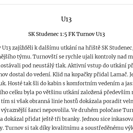
U13
SK Studenec 1:5 FK Turnov U13
 U13 zajížděli k dalšímu utkání na hřiště SK Studenec
nějšího týmu. Turnovští se rychle ujali kontroly nad
ostávali pod neustálý tlak. Aktivní vstup do utkání př
ov dostal do vedení. Klid na kopačky přidal Lamač. J
uk. Hosté tak šli do kabin s komfortním vedením a ja
ího celku byla po většinu utkání založená především
tím si však obranná linie hostů dokázala poradit vel
 výraznější šanci nepovolila. Ve druhém poločase Tur
okázal přidat ještě tři branky. Jednou sice inkasova
y. Turnov si tak díky kvalitnímu a soustředěnému vý