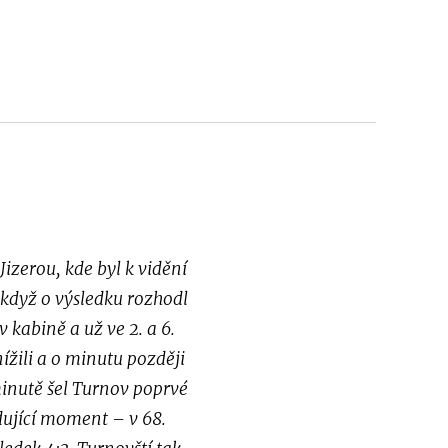
izerou, kde byl k vidění
 když o výsledku rozhodl
kabině a už ve 2. a 6.
ížili a o minutu později
minutě šel Turnov poprvé
dující moment – v 68.