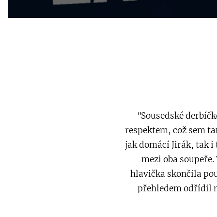
"
Sousedské derbíčk
respektem, což sem t
jak domácí Jirák, tak 
mezi oba soupeře. 
hlavička skončila po
přehledem odřídil 