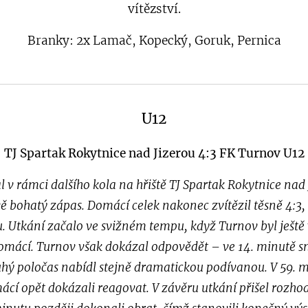
vítězství.
Branky: 2x Lamač, Kopecký, Goruk, Pernica
U12
TJ Spartak Rokytnice nad Jizerou 4:3 FK Turnov U12
 v rámci dalšího kola na hřiště TJ Spartak Rokytnice nad J
vě bohatý zápas. Domácí celek nakonec zvítězil těsně 4:3,
 Utkání začalo ve svižném tempu, když Turnov byl ještě v 
omácí. Turnov však dokázal odpovědět – ve 14. minutě sn
ruhý poločas nabídl stejně dramatickou podívanou. V 59. 
ácí opět dokázali reagovat. V závěru utkání přišel rozho