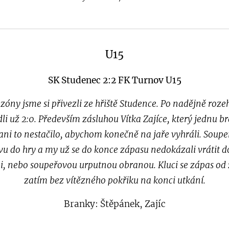
U15
SK Studenec 2:2
FK Turnov U15
sezóny jsme si přivezli ze hřiště Studence. Po nadějně ro
li už 2:0. Především zásluhou Vítka Zajíce, který jednu b
 ani to nestačilo, abychom konečně na jaře vyhráli. Soup
u do hry a my už se do konce zápasu nedokázali vrátit do
 nebo soupeřovou urputnou obranou. Kluci se zápas od z
zatím bez vítězného pokřiku na konci utkání.
Branky: Štěpánek, Zajíc