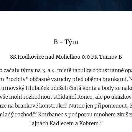
B - Tým
SK Hodkovice nad Mohelkou 0:0 FK Turnov B
o začaly týmy na 3. a 4. místě tabulky oboustranně o
am "rozbily" občasné vzruchy před oběma brankami. 
i turnovský Hlubuček udrželi čistá konta a body se nak
Vše mohl rozhodnout střídající Ronec, ale po ukázko
uze na brankové konstrukci! Nutno jen připomenout, 
mladý rozhodčí Kotrbanec s podporou mnohem zkušen
lajnách Kadlecem a Kobrem.
"