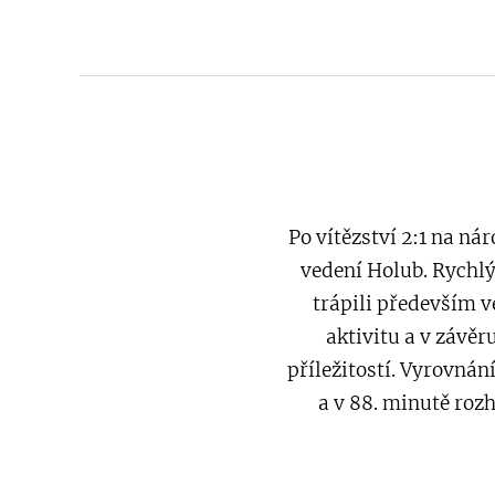
Po vítězství 2:1 na ná
vedení Holub. Rychlý
trápili především v
aktivitu a v závěr
příležitostí. Vyrovnán
a v 88. minutě roz