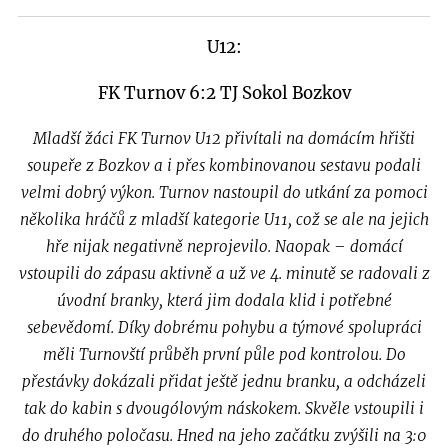
U12:
FK Turnov 6:2 TJ Sokol Bozkov
Mladší žáci FK Turnov U12 přivítali na domácím hřišti
soupeře z Bozkov a i přes kombinovanou sestavu podali
velmi dobrý výkon. Turnov nastoupil do utkání za pomoci
několika hráčů z mladší kategorie U11, což se ale na jejich
hře nijak negativně neprojevilo. Naopak – domácí
vstoupili do zápasu aktivně a už ve 4. minutě se radovali z
úvodní branky, která jim dodala klid i potřebné
sebevědomí. Díky dobrému pohybu a týmové spolupráci
měli Turnovští průběh první půle pod kontrolou. Do
přestávky dokázali přidat ještě jednu branku, a odcházeli
tak do kabin s dvougólovým náskokem. Skvěle vstoupili i
do druhého poločasu. Hned na jeho začátku zvýšili na 3:0