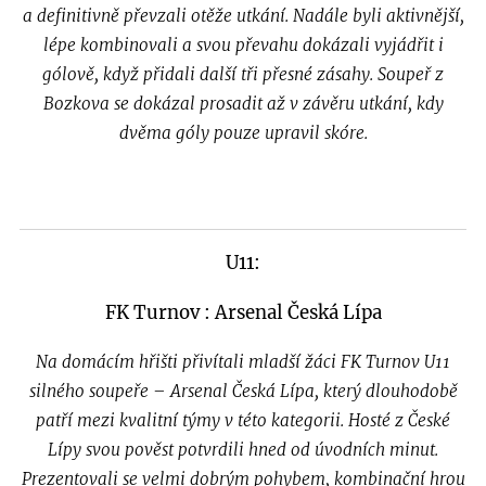
a definitivně převzali otěže utkání. Nadále byli aktivnější,
lépe kombinovali a svou převahu dokázali vyjádřit i
gólově, když přidali další tři přesné zásahy. Soupeř z
Bozkova se dokázal prosadit až v závěru utkání, kdy
dvěma góly pouze upravil skóre.
U11:
FK Turnov : Arsenal Česká Lípa
Na domácím hřišti přivítali mladší žáci FK Turnov U11
silného soupeře – Arsenal Česká Lípa, který dlouhodobě
patří mezi kvalitní týmy v této kategorii. Hosté z České
Lípy svou pověst potvrdili hned od úvodních minut.
Prezentovali se velmi dobrým pohybem, kombinační hrou