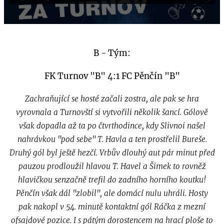
B - Tým:
FK Turnov "B" 4:1 FC Pěnčín "B"
Zachraňující se hosté začali zostra, ale pak se hra
vyrovnala a Turnovští si vytvořili několik šancí. Gólově
však dopadla až ta po čtvrthodince, kdy Slivnoi našel
nahrávkou "pod sebe" T. Havla a ten prostřelil Bureše.
Druhý gól byl ještě hezčí. Vrbův dlouhý aut pár minut před
pauzou prodloužil hlavou T. Havel a Šimek to rovněž
hlavičkou senzačně trefil do zadního horního koutku!
Pěnčín však dál "zlobil", ale domácí nulu uhráli. Hosty
pak nakopl v 54. minutě kontaktní gól Ráčka z mezní
ofsajdové pozice. I s pátým dorostencem na hrací ploše to