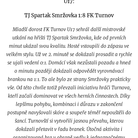
U17:
TJ Spartak Smržovka 1:8 FK Turnov
Mladší dorost FK Turnov U17 sehrál další mistrovské
utkání na hřišti TJ Spartak Smržovka, kde od prvních
minut ukázal svou kvalitu. Hosté vstoupili do zápasu ve
velkém stylu. Už ve 2. minutě se dokázali prosadit a rychle
se ujali vedení 0:1. Domácí však nezůstali pozadu a hned
o minutu později dokázali odpovědět vyrovnávací
brankou na 1:1. To ale bylo ze strany Smržovky prakticky
vše. Od této chvíle totiž převzali iniciativu hráči Turnova,
kteří začali dominovat ve všech herních činnostech. Díky
lepšímu pohybu, kombinaci i důrazu v zakončení
postupně navyšovali skóre a soupeře téměř nepouštěli do
šancí. Turnovští si vytvořili jasnou převahu, kterou
dokázali přetavit v řadu branek. Útočná aktivita i
organizovaná hra v obraně vedly k jednoznačnému