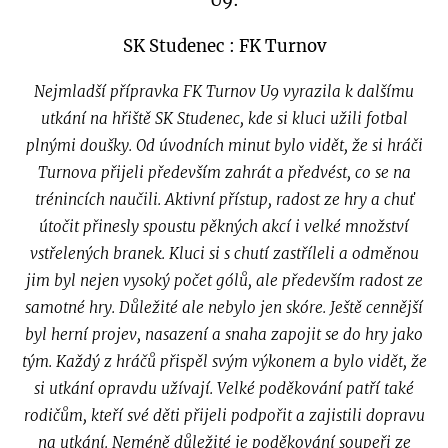
U9:
SK Studenec : FK Turnov
Nejmladší přípravka FK Turnov U9 vyrazila k dalšímu
utkání na hřiště SK Studenec, kde si kluci užili fotbal
plnými doušky. Od úvodních minut bylo vidět, že si hráči
Turnova přijeli především zahrát a předvést, co se na
trénincích naučili. Aktivní přístup, radost ze hry a chuť
útočit přinesly spoustu pěkných akcí i velké množství
vstřelených branek. Kluci si s chutí zastříleli a odměnou
jim byl nejen vysoký počet gólů, ale především radost ze
samotné hry. Důležité ale nebylo jen skóre. Ještě cennější
byl herní projev, nasazení a snaha zapojit se do hry jako
tým. Každý z hráčů přispěl svým výkonem a bylo vidět, že
si utkání opravdu užívají. Velké poděkování patří také
rodičům, kteří své děti přijeli podpořit a zajistili dopravu
na utkání. Neméně důležité je poděkování soupeři ze