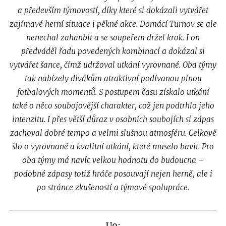
a především týmovostí, díky které si dokázali vytvářet
zajímavé herní situace i pěkné akce. Domácí Turnov se ale
nenechal zahanbit a se soupeřem držel krok. I on
předváděl řadu povedených kombinací a dokázal si
vytvářet šance, čímž udržoval utkání vyrovnané. Oba týmy
tak nabízely divákům atraktivní podívanou plnou
fotbalových momentů. S postupem času získalo utkání
také o něco soubojovější charakter, což jen podtrhlo jeho
intenzitu. I přes větší důraz v osobních soubojích si zápas
zachoval dobré tempo a velmi slušnou atmosféru. Celkově
šlo o vyrovnané a kvalitní utkání, které muselo bavit. Pro
oba týmy má navíc velkou hodnotu do budoucna –
podobné zápasy totiž hráče posouvají nejen herně, ale i
po stránce zkušeností a týmové spolupráce.