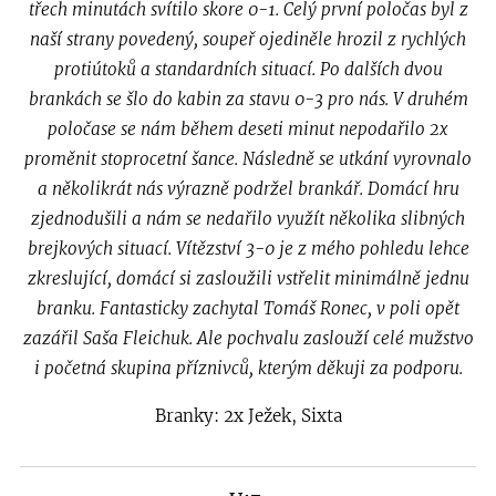
třech minutách svítilo skore 0-1. Celý první poločas byl z
naší strany povedený, soupeř ojediněle hrozil z rychlých
protiútoků a standardních situací. Po dalších dvou
brankách se šlo do kabin za stavu 0-3 pro nás. V druhém
poločase se nám během deseti minut nepodařilo 2x
proměnit stoprocetní šance. Následně se utkání vyrovnalo
a několikrát nás výrazně podržel brankář. Domácí hru
zjednodušili a nám se nedařilo využít několika slibných
brejkových situací. Vítězství 3-0 je z mého pohledu lehce
zkreslující, domácí si zasloužili vstřelit minimálně jednu
branku. Fantasticky zachytal Tomáš Ronec, v poli opět
zazářil Saša Fleichuk. Ale pochvalu zaslouží celé mužstvo
i početná skupina příznivců, kterým děkuji za podporu.
Branky: 2x Ježek, Sixta