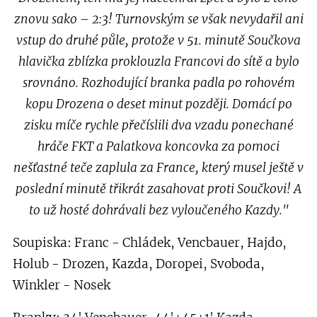
znovu sako – 2:3! Turnovským se však nevydařil ani
vstup do druhé půle, protože v 51. minutě Součkova
hlavička zblízka proklouzla Francovi do sítě a bylo
srovnáno. Rozhodující branka padla po rohovém
kopu Drozena o deset minut později. Domácí po
zisku míče rychle přečíslili dva vzadu ponechané
hráče FKT a Palatkova koncovka za pomoci
nešťastné teče zaplula za France, který musel ještě v
poslední minutě třikrát zasahovat proti Součkovi! A
to už hosté dohrávali bez vyloučeného Kazdy."
Soupiska: Franc - Chládek, Vencbauer, Hajdo,
Holub - Drozen, Kazda, Doropei, Svoboda,
Winkler - Nosek