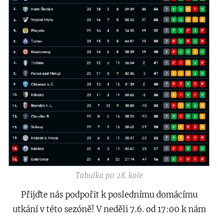
Tabulka po 28. kole
Přijďte nás podpořit k poslednímu domácímu
utkání v této sezóně! V neděli 7.6. od 17:00 k nám