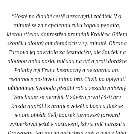
"Hosté po dlouhé cestě nezachytili začátek. V 9.
minutě se za napálenou ruku kopala penalta,
kterou střelou doprostřed proměnil Králíček. Gólem
skončil i dlouhý aut domácích v 17. minutě. Obrana
Turnova jej odvrátila za šestnáctku, ale Souček na
dlouhou nohu poslal mičudu na tyč a proti dorážce
Palatky byl Franc bezmocný a nezabrala ani
reklamace postavení mimo hru. Chvíli po uplynutí
půlhodinky Svoboda přetáhl roh a zezadu naběhlý
Vencbauer se nemýlil. V závěru první části hry
Kazda napřáhl z hranice velkého boxu a Jílek se
jenom ohlédl. Svůj kousek turnovský forward
vyšperkoval ještě v nastavení, kdy si míč narazil s
Drozenem, ten mu jej načechral zpět a bylo z toho