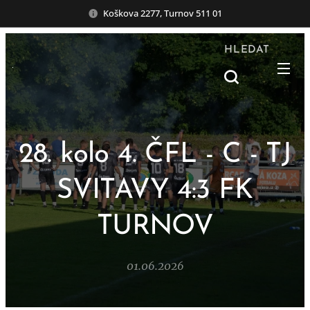
Koškova 2277, Turnov 511 01
HLEDAT
28. kolo 4. ČFL - C - TJ
SVITAVY 4:3 FK
TURNOV
01.06.2026