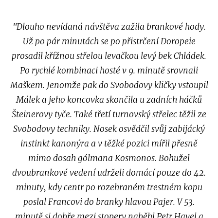
"Dlouho nevídaná návštěva zažila brankové hody.
Už po pár minutách se po přistrčení Doropeie
prosadil křížnou střelou levačkou levý bek Chládek.
Po rychlé kombinaci hosté v 9. minutě srovnali
Maškem. Jenomže pak do Svobodovy kličky vstoupil
Málek a jeho koncovka skončila u zadních háčků
Šteinerovy tyče. Také třetí turnovský střelec těžil ze
Svobodovy techniky. Nosek osvědčil svůj zabijácký
instinkt kanonýra a v těžké pozici mířil přesně
mimo dosah gólmana Kosmonos. Bohužel
dvoubrankové vedení udrželi domácí pouze do 42.
minuty, kdy centr po rozehraném trestném kopu
poslal Francovi do branky hlavou Pajer. V 53.
minutě si dobře mezi stopery naběhl Petr Havel a