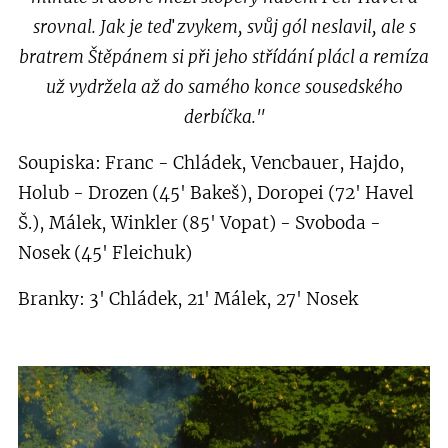
srovnal. Jak je teď zvykem, svůj gól neslavil, ale s
bratrem Štěpánem si při jeho střídání plácl a remíza
už vydržela až do samého konce sousedského
derbíčka."
Soupiska: Franc - Chládek, Vencbauer, Hajdo,
Holub - Drozen (45' Bakeš), Doropei (72' Havel
Š.), Málek, Winkler (85' Vopat) - Svoboda -
Nosek (45' Fleichuk)
Branky: 3' Chládek, 21' Málek, 27' Nosek