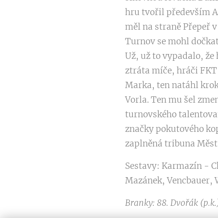
hru tvořil především A
měl na straně Přepeř v 
Turnov se mohl dočkat 
Už, už to vypadalo, že
ztráta míče, hráči FKT
Marka, ten natáhl krok
Vorla. Ten mu šel zme
turnovského talentova
značky pokutového kop
zaplněná tribuna Měst
Sestavy: Karmazín - 
Mazánek, Vencbauer, 
Branky: 88. Dvořák (p.k.