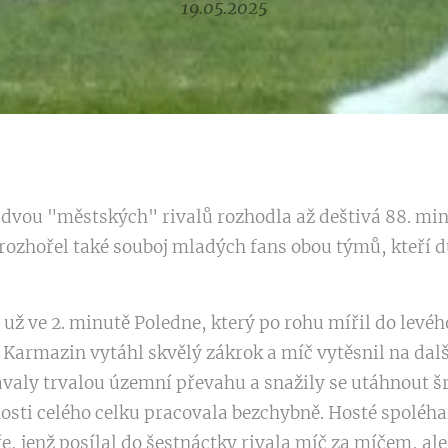
19.05.2025
dvou "městských" rivalů rozhodla až deštivá 88. min
 rozhořel také souboj mladých fans obou týmů, kteří d
už ve 2. minutě Poledne, který po rohu mířil do levé
 Karmazin vytáhl skvělý zákrok a míč vytěsnil na dal
valy trvalou územní převahu a snažily se utáhnout šr
osti celého celku pracovala bezchybně. Hosté spoléha
, jenž posílal do šestnáctky rivala míč za míčem, ale 