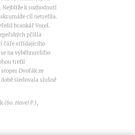
. Nejblíže k rozhodnutí
skrumáže cíl netrefila.
řešil brankář Vorel.
řepeřských přišla
í čáře střídajícího
l se na vyběhnuvšího
hou trefil
 stoper Dvořák ze
době sledovala slušně
ek
(60. Havel P.)
,