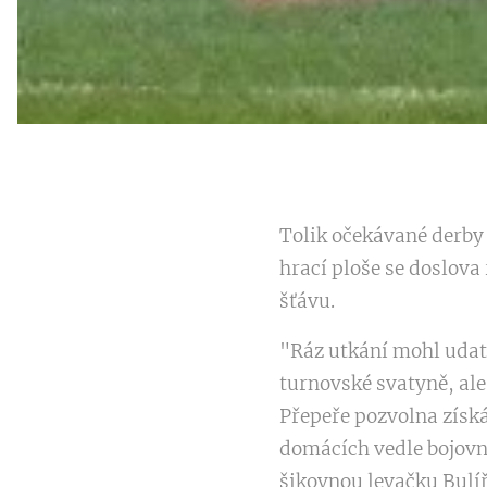
Tolik očekávané derby 
hrací ploše se doslova
šťávu.
"Ráz utkání mohl udat 
turnovské svatyně, ale
Přepeře pozvolna získá
domácích vedle bojovn
šikovnou levačku Bulíře