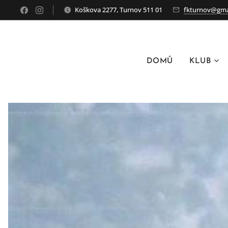
Koškova 2277, Turnov 511 01
fkturnov@gma
DOMŮ
KLUB