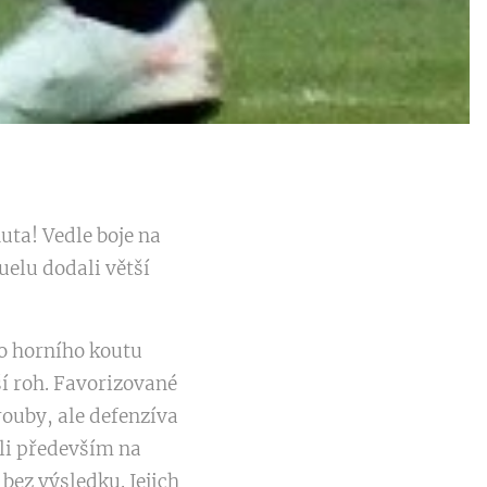
uta! Vedle boje na
uelu dodali větší
ho horního koutu
ší roh. Favorizované
ouby, ale defenzíva
li především na
bez výsledku. Jejich