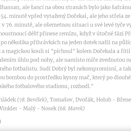
lhassan, ale šancí na obou stranách bylo jako šafránu
54. minutě vpřed vytažený Dočekal, ale jeho střela ze 
v 76. minutě, ale ošemetnou situaci u své levé tyče vy
 houstnoucí déšť přinese remízu, když v útočné fázi P
 po několika přihrávkách na jeden dotek našli na půlíc
 a magickou kouli si "píchnul" kolem Dočekala a říti
nšením úhlu pod nohy, ale namísto míče zvednutou no
ného fotbalistu. Sudí Dobrý byl nekompromisní, a tak
u bombou do prostředku kysny mač, který po dlouhé 
ského fotbalového stadionu, rozhodl."
Chládek
(78. Beníšek)
, Tomašov, Dvořák, Holub - Břen
Winkler - Malý - Nosek
(68. Marek)
)