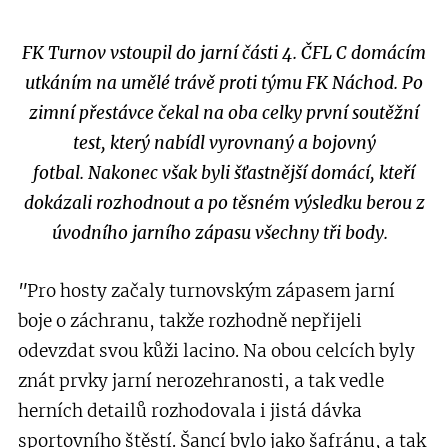
FK Turnov vstoupil do jarní části 4. ČFL C domácím
utkáním na umělé trávě proti týmu FK Náchod. Po
zimní přestávce čekal na oba celky první soutěžní
test, který nabídl vyrovnaný a bojovný
fotbal. Nakonec však byli šťastnější domácí, kteří
dokázali rozhodnout a po těsném výsledku berou z
úvodního jarního zápasu všechny tři body.
"
Pro hosty začaly turnovským zápasem jarní
boje o záchranu, takže rozhodně nepřijeli
odevzdat svou kůži lacino. Na obou celcích byly
znát prvky jarní nerozehranosti, a tak vedle
herních detailů rozhodovala i jistá dávka
sportovního štěstí. Šancí bylo jako šafránu, a tak