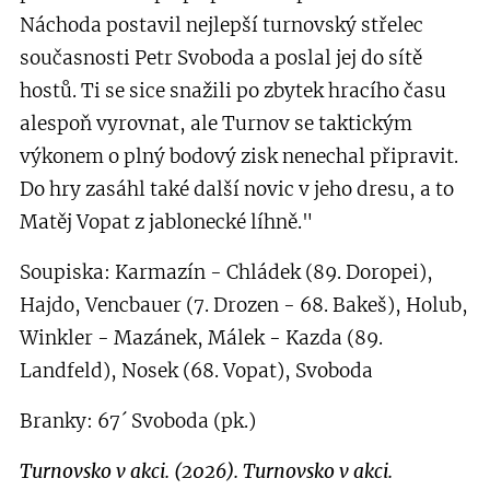
Náchoda postavil nejlepší turnovský střelec
současnosti Petr Svoboda a poslal jej do sítě
hostů. Ti se sice snažili po zbytek hracího času
alespoň vyrovnat, ale Turnov se taktickým
výkonem o plný bodový zisk nenechal připravit.
Do hry zasáhl také další novic v jeho dresu, a to
Matěj Vopat z jablonecké líhně."
Soupiska: Karmazín - Chládek (89. Doropei),
Hajdo, Vencbauer (7. Drozen - 68. Bakeš), Holub,
Winkler - Mazánek, Málek - Kazda (89.
Landfeld), Nosek (68. Vopat), Svoboda
Branky: 67´ Svoboda (pk.)
Turnovsko v akci. (2026). Turnovsko v akci.