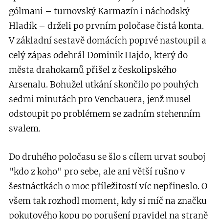
gólmani – turnovský Karmazín i náchodský
Hladík – drželi po prvním poločase čistá konta.
V základní sestavě domácích poprvé nastoupil a
celý zápas odehrál Dominik Hajdo, který do
města drahokamů přišel z českolipského
Arsenalu. Bohužel utkání skončilo po pouhých
sedmi minutách pro Vencbauera, jenž musel
odstoupit po problémem se zadním stehenním
svalem.
Do druhého poločasu se šlo s cílem urvat souboj
"kdo z koho" pro sebe, ale ani větší rušno v
šestnáctkách o moc příležitostí víc nepřineslo. O
všem tak rozhodl moment, kdy si míč na značku
pokutového kopu po porušení pravidel na straně