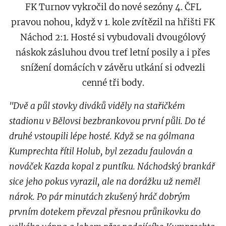
FK Turnov vykročil do nové sezóny 4. ČFL
pravou nohou, když v 1. kole zvítězil na hřišti FK
Náchod 2:1. Hosté si vybudovali dvougólový
náskok zásluhou dvou tref letní posily a i přes
snížení domácích v závěru utkání si odvezli
cenné tři body.
"Dvě a půl stovky diváků viděly na stařičkém
stadionu v Bělovsi bezbrankovou první půli. Do té
druhé vstoupili lépe hosté. Když se na gólmana
Kumprechta řítil Holub, byl zezadu faulován a
nováček Kazda kopal z puntíku. Náchodský brankář
sice jeho pokus vyrazil, ale na dorážku už neměl
nárok. Po pár minutách zkušený hráč dobrým
prvním dotekem převzal přesnou průnikovku do