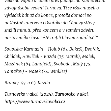
velkého vápna a lobem přes padajícího Kumprechta
zdvojnásobil vedení Turnova. Ti se však museli o
výsledek bát až do konce, protože domácí po
nešťastné intervenci Dvořáka do Čápovy střely
snížili minutu před koncem a v samém závěru
nastaveného času ještě trefili hlavou zadní tyč!"
Soupiska: Karmazín - Holub (63. Bakeš), Dvořák,
Chládek, Havlíček - Kazda (75. Marek), Málek,
Mazánek (63. Landfeld), Svoboda, Malý (75.
Tomašov) - Nosek (54. Winkler)
Branky: 47. a 63. Kazda
Turnovsko v akci. (2025). Turnovsko v akci.
https://www.turnovskovakci.cz